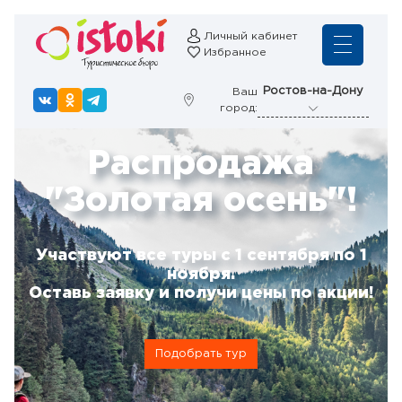
Личный кабинет
Избранное
Ростов-на-Дону
Ваш
город:
Распродажа
"Золотая осень"!
Участвуют все туры с 1 сентября по 1
ноября.
Оставь заявку и получи цены по акции!
Подобрать тур