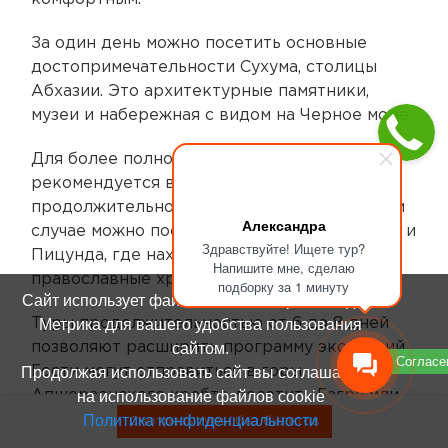
За один день можно посетить основные
достопримечательности Сухума, столицы
Абхазии. Это архитектурные памятники,
музеи и набережная с видом на Черное море.
Для более полного знакомства с регионом
рекомендуется выбирать туры
продолжительностью от 2 до 5 дней. В этом
Александра
случае можно посетить города Новый Афон и
Здравствуйте! Ищете тур?
Пицунда, где находятся известные
Напишите мне, сделаю
православные храмы и живописные пляжи.
подборку за 1 минуту
Сайт использует файлы cookie и сервис Яндекс
Метрика для вашего удобства пользования
Туры продолжительностью от 6 до 8 дней
сайтом.
позволяют расширить программу экскурсий.
Согласе
Продолжая использовать сайт вы соглашаетесь
Гости могут отправиться в горы
на использование файлов cookie
Апшераонского хребта, посетить Гагру или
Политика конфиденциальности
Очамчир, а также посмотреть знаменитый
Смотреть туры без билетов
канатный мост в Цандрипшском ущелье.