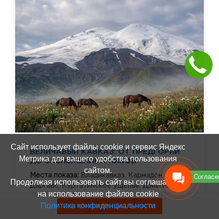
Сайт использует файлы cookie и сервис Яндекс
ВЕЛИЧАВЫЙ КАВКАЗ: ОТ ПРЕДГОРИЙ
Метрика для вашего удобства пользования
ДО ЗАСНЕЖЕННЫХ ПИКОВ
сайтом.
Места показа:
Владикавказ,
Кармадон,
Согласе
Продолжая использовать сайт вы соглашаетесь
Даргавс,
Куртатинское ущелье,
Дзивгис,
на использование файлов cookie
Аргунское ущелье,
Грозный,
Цейское
Политика конфиденциальности
ущелье,
Сказский ледник,
Мамисонское
Смотреть туры без билетов
ущелье,
Дигорское ущелье,
Задалеск,
еще 3