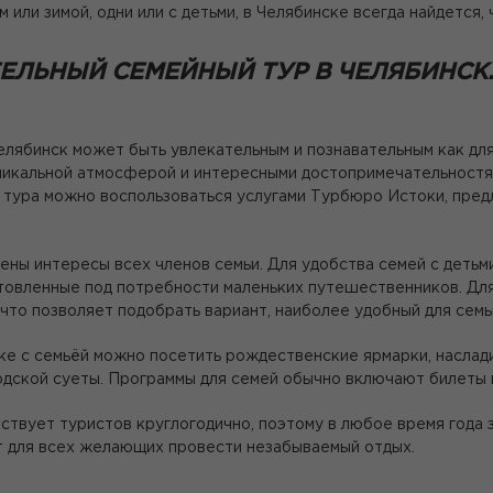
или зимой, одни или с детьми, в Челябинске всегда найдется, 
ЕЛЬНЫЙ СЕМЕЙНЫЙ ТУР В ЧЕЛЯБИНСК.
лябинск может быть увлекательным и познавательным как для в
никальной атмосферой и интересными достопримечательностям
 тура можно воспользоваться услугами Турбюро Истоки, пре
тены интересы всех членов семьи. Для удобства семей с деть
товленные под потребности маленьких путешественников. Для
 что позволяет подобрать вариант, наиболее удобный для семь
ке с семьёй можно посетить рождественские ярмарки, наслад
одской суеты. Программы для семей обычно включают билеты 
ствует туристов круглогодично, поэтому в любое время года 
т для всех желающих провести незабываемый отдых.