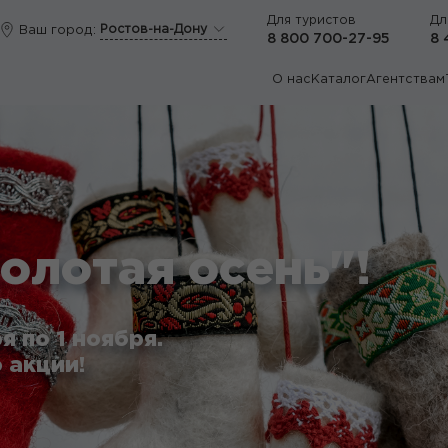
Для туристов
Дл
Ростов-на-Дону
Ваш город:
8 800 700-27-95
8 
О нас
Каталог
Агентствам
олотая осень"!
я по 1 ноября.
 акции!