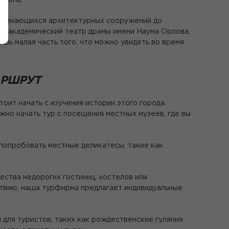
гиона.
поминающихся архитектурных сооружений до
й академический театр драмы имени Наума Орлова,
ишь малая часть того, что можно увидеть во время
АРШРУТ
оит начать с изучения истории этого города.
ожно начать тур с посещения местных музеев, где вы
попробовать местные деликатесы, такие как
ства недорогих гостиниц, хостелов или
ствию, наша турфирма предлагает индивидуальные
для туристов, таких как рождественские гуляния