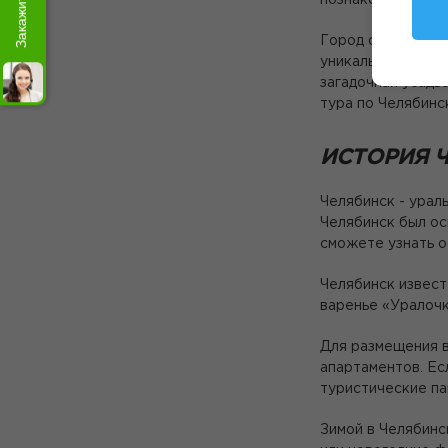
познакомиться с 
Город обладает м
уникальных приро
загадочная усадь
тура по Челябинс
ИСТОРИЯ 
Челябинск - урал
Челябинск был ос
сможете узнать о
Челябинск извест
варенье «Уралочк
Для размещения в
апартаментов. Ес
туристические па
Зимой в Челябинс