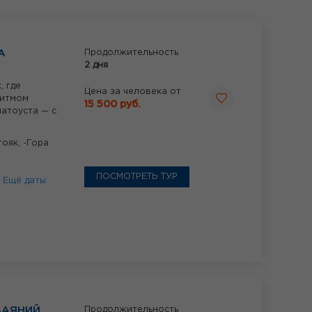
А
Продолжительность
2 дня
, где
Цена за человека от
ритмом
15 500 руб.
латоуста — с
ояк, -Гора
ПОСМОТРЕТЬ ТУР
6
Ещё даты
ВАЯНИЙ
Продолжительность