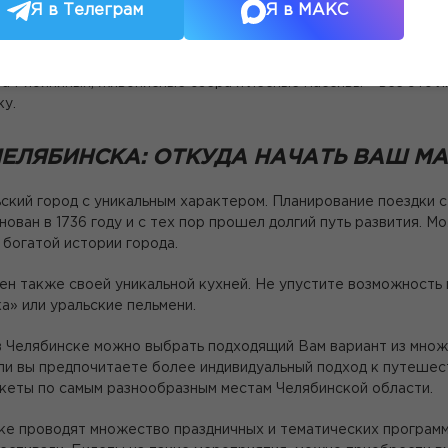
удивительными достопримечательностями и культурой этого ре
Я в Телеграм
Я в МАКС
ножеством интересных мест, которые стоит посетить: от за
дных объектов. Величественный Челябинский государственны
ба Рябининых, живописные озера и лесные массивы – все это л
ку.
ЧЕЛЯБИНСКА: ОТКУДА НАЧАТЬ ВАШ М
ьский город с уникальным характером. Планирование поездки ст
нован в 1736 году и с тех пор прошел долгий путь развития. М
 богатой истории города.
ен также своей уникальной кухней. Не упустите возможность 
а» или уральские пельмени.
 Челябинске можно выбрать подходящий Вам вариант из множе
ли вы предпочитаете более индивидуальный подход к путеше
кеты по самым разнообразным местам Челябинской области.
ке проводят множество праздничных и тематических программ 