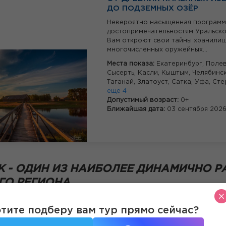
ДО ПОДЗЕМНЫХ ОЗЁР
Невероятно насыщенная программ
достопримечательностям Уральско
Вам откроют свои тайны хранили
многочисленных оружейных...
Места показа:
Екатеринбург,
Полев
Сысерть,
Касли,
Кыштым,
Челябинс
Таганай,
Златоуст,
Сатка,
Уфа,
Сте
еще 4
Допустимый возраст:
0+
Ближайшая дата:
03 сентября 202
К - ОДИН ИЗ НАИБОЛЕЕ ДИНАМИЧНО 
ГО РЕГИОНА
кает внимание туристов своим уникальным сочетанием совре
тите подберу вам тур прямо сейчас?
ложенный на границе Европы и Азии, Челябинск подарит зах