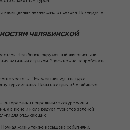
есте с пакетным туром.
 и насыщенным независимо от сезона. Планируйте
НОСТЯМ ЧЕЛЯБИНСКОЙ
 местами. Челябинск, окруженный живописными
азным активным отдыхом. Здесь можно попробовать
огие хостелы. При желании купить тур с
ашу туркомпанию. Цены на отдых в Челябинске
 — интересными природными экскурсиями и
ми, а в июне и июле радует туристов зелёной
слуги для отдыхающих.
ы. Ночная жизнь также насыщена событиями.