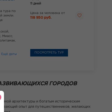
11 дней
а тура по
Цена за человека от
й земли.
118 950 руб.
ща
ской,
к,
Миасс,
рлитамак,
ПОСМОТРЕТЬ ТУР
6
Ещё даты
РАЗВИВАЮЩИХСЯ ГОРОДОВ
менной архитектуры и богатым историческим
ватывающий опыт для путешественников, желающих