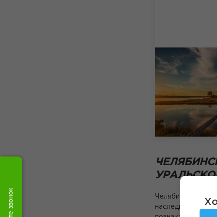
ЧЕЛЯБИНС
УРАЛЬСКО
Закажите звонок
Челябинск привле
Хо
наследием. Распо