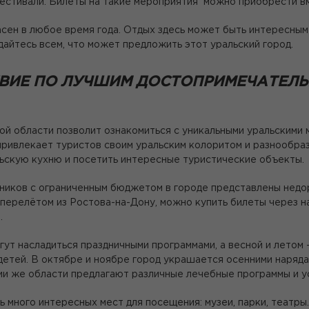
естивали. Билеты на такие мероприятия можно приобрести вм
сен в любое время года. Отдых здесь может быть интересным
дайтесь всем, что может предложить этот уральский город.
ВИЕ ПО ЛУЧШИМ ДОСТОПРИМЕЧАТЕЛЬ
ой области позволит ознакомиться с уникальными уральскими
 привлекает туристов своим уральским колоритом и разнообр
ьскую кухню и посетить интересные туристические объекты.
иков с ограниченным бюджетом в городе представлены недор
перелётом из Ростова-на-Дону, можно купить билеты через н
.
гут насладиться праздничными программами, а весной и летом
детей. В октябре и ноябре город украшается осенними наряда
ии же области предлагают различные лечебные программы и у
ь много интересных мест для посещения: музеи, парки, театр