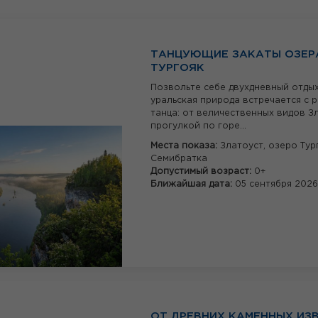
ТАНЦУЮЩИЕ ЗАКАТЫ ОЗЕР
ТУРГОЯК
Позвольте себе двухдневный отдых
уральская природа встречается с 
танца: от величественных видов З
прогулкой по горе...
Места показа:
Златоуст,
озеро Тург
Семибратка
Допустимый возраст:
0+
Ближайшая дата:
05 сентября 202
ОТ ДРЕВНИХ КАМЕННЫХ ИЗ