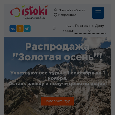
Личный кабинет
Избранное
Ростов-на-Дону
Ваш
город:
Распродажа
"Золотая осень"!
Участвуют все туры с 1 сентября по 1
ноября.
Оставь заявку и получи цены по акции!
Подобрать тур