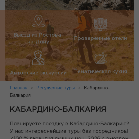
Выезд из Ростова-
Проверенные отели
на-Дону
Тематическая кухня
Авторские экскурсии
Главная
Регулярные туры
Кабардино-
Балкария
КАБАРДИНО-БАЛКАРИЯ
Планируете поездку в Кабардино-Балкарию?
У нас интереснейшие туры без посредников!
✓100 % гарантия лучших цен 2026 с выездом