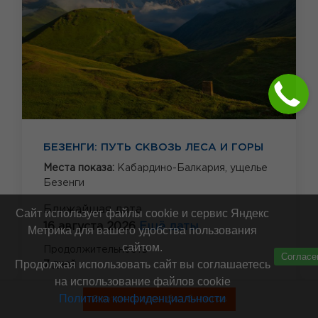
БЕЗЕНГИ: ПУТЬ СКВОЗЬ ЛЕСА И ГОРЫ
Места показа:
Кабардино-Балкария,
ущелье
Безенги
Ближайшая дата
Сайт использует файлы cookie и сервис Яндекс
16 августа 2026
Ещё даты
Метрика для вашего удобства пользования
сайтом.
Продолжительность
Согласе
Продолжая использовать сайт вы соглашаетесь
7 дней
на использование файлов cookie
Цена за человека от
Политика конфиденциальности
Смотреть туры без билетов
89 000 руб.