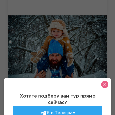
СКИ-САФАРИ ПО ТРЁМ ВЕРШИНАМ
Хотите подберу вам тур прямо
КАВКАЗА 8 ДНЕЙ
сейчас?
Места показа:
Владикавказ,
Эльбрус,
Мамисон,
Цей
Я в Телеграм