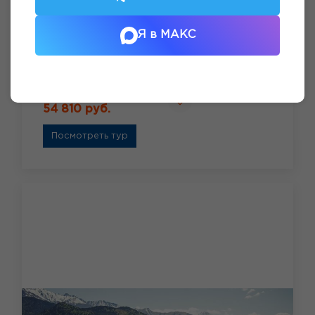
Ближайшая дата
11 августа 2026
Ещё даты
Я в МАКС
Продолжительность
8 дней
Цена за человека от
54 810 руб.
Посмотреть тур