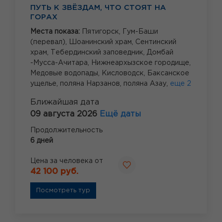
ПУТЬ К ЗВЁЗДАМ, ЧТО СТОЯТ НА
ГОРАХ
Места показа:
Пятигорск,
Гум-Баши
(перевал),
Шоанинский храм,
Сентинский
храм,
Тебердинский заповедник,
Домбай
-Мусса-Ачитара,
Нижнеархызское городище,
Медовые водопады,
Кисловодск,
Баксанское
ущелье,
поляна Нарзанов,
поляна Азау,
еще 2
Ближайшая дата
09 августа 2026
Ещё даты
Продолжительность
6 дней
Цена за человека от
42 100 руб.
Посмотреть тур