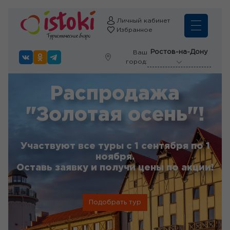
Личный кабинет
Избранное
Ростов-на-Дону
Ваш
город:
Распродажа
"Золотая осень"!
Участвуют все туры с 1 сентября по 1
ноября.
Оставь заявку и получи цены по акции!
Подобрать тур