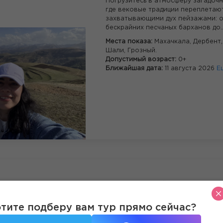
Погрузитесь в атмосферу загадочн
где вековые традиции переплетают
захватывающими дух пейзажами: 
бескрайних песчаных барханов до..
Места показа:
Махачкала,
Дербент
Шали,
Грозный.
Допустимый возраст:
0+
Ближайшая дата:
11 августа 2026
Е
Не нашли подходящий тур из Рост
Выберите другой способ путе
тите подберу вам тур прямо сейчас?
купите авиа, ж/д билеты или отправьтесь в пое
Начните маршрут в точке сбор