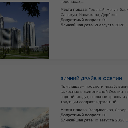
черепахах,...
Места показа:
Грозный,
Аргун,
бар
Сарыкум,
Махачкала,
Дербент
Допустимый возраст:
0+
Ближайшая дата:
21 августа 2026
Е
ЗИМНИЙ ДРАЙВ В ОСЕТИИ
Приглашаем провести незабывае
выходные в живописной Осетии, г
горный воздух, снежные трассы и 
традиции создают идеальный...
Места показа:
Владикавказ,
Север
Допустимый возраст:
0+
Ближайшая дата:
10 августа 2026
Е