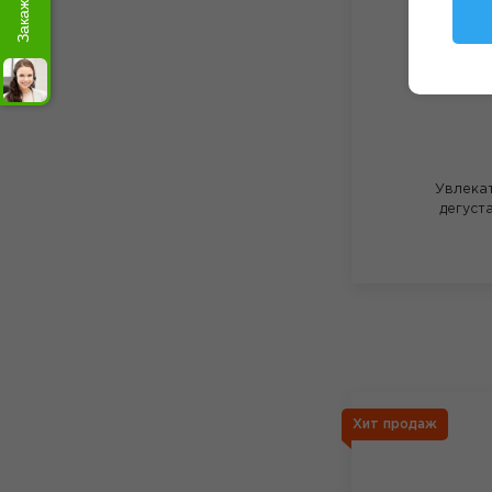
Увлека
дегуст
Хит продаж