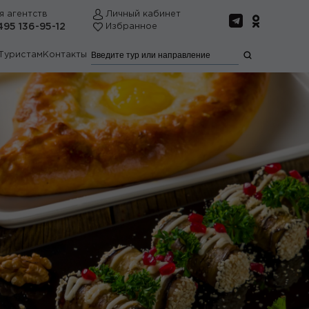
я агентств
Личный кабинет
495 136-95-12
Избранное
Туристам
Контакты