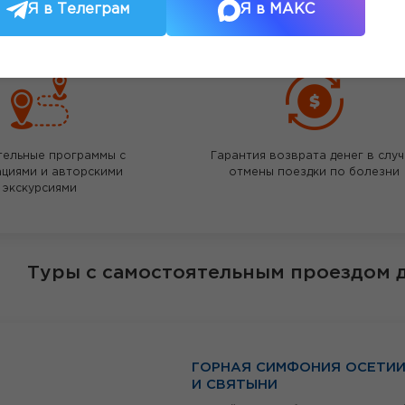
Я в Телеграм
Я в МАКС
Для вас каталог туров без бил
тельные программы с
Гарантия возврата денег в слу
ациями и авторскими
отмены поездки по болезни
экскурсиями
Туры с самостоятельным проездом 
ГОРНАЯ СИМФОНИЯ ОСЕТИИ
И СВЯТЫНИ