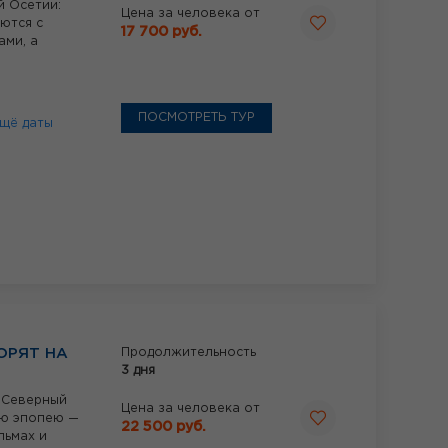
й Осетии:
Цена за человека от
ются с
17 700 руб.
ми, а
ПОСМОТРЕТЬ ТУР
щё даты
ОРЯТ НА
Продолжительность
3 дня
ь Северный
Цена за человека от
ую эпопею —
22 500 руб.
льмах и