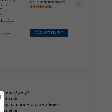
ого края,
Цена за человека от
ся с
64 040 руб.
от
.
,Изербаш,
ПОСМОТРЕТЬ ТУР
щё даты
ова-на-Дону?
шествия:
здку на своем автомобиле.
а группы.