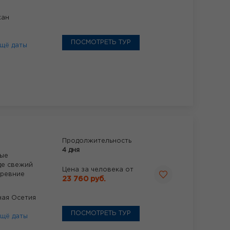
хан
ПОСМОТРЕТЬ ТУР
щё даты
Продолжительность
4 дня
мые
де свежий
Цена за человека от
древние
23 760 руб.
ная Осетия
ПОСМОТРЕТЬ ТУР
щё даты