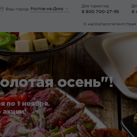
Для туристов
Дл
Ростов-на-Дону
Ваш город:
8 800 700-27-95
8 
О нас
Каталог
Агентствам
олотая осень"!
я по 1 ноября.
 акции!