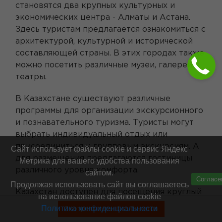
становятся два крупных культурных и
экономических центра - Алматы и Астана.
Здесь туристам предлагается ознакомиться с
архитектурой, культурной и исторической
составляющей страны. В этих городах также
можно посетить различные музеи, галереи и
театры.
В Казахстане существуют различные
программы для организации экскурсионного
и познавательного туризма. Туристы могут
выбрать индивидуальный отдых или
присоединиться к групповым экскурсиям. А
Сайт использует файлы cookie и сервис Яндекс
для размещения предлагаются гостиницы
Метрика для вашего удобства пользования
различного уровня комфорта.
сайтом.
Согласе
Продолжая использовать сайт вы соглашаетесь
Казахстан доступен для посещения круглый
на использование файлов cookie
год. Большинство туров проводятся с апреля
Политика конфиденциальности
Смотреть туры без билетов
по ноябрь, когда погода наиболее