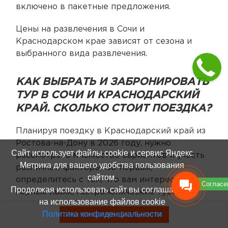
включено в пакетные предложения.
Цены на развлечения в Сочи и
Краснодарском крае зависят от сезона и
выбранного вида развлечения.
КАК ВЫБРАТЬ И ЗАБРОНИРОВАТЬ
ТУР В СОЧИ И КРАСНОДАРСКИЙ
КРАЙ. СКОЛЬКО СТОИТ ПОЕЗДКА?
Планируя поездку в Краснодарский край из
Ростова-на-Дону в 2026 году, нужно
Сайт использует файлы cookie и сервис Яндекс
рассмотреть множество вариантов и учесть
Метрика для вашего удобства пользования
различные факторы. Во-первых,
сайтом.
определитесь с тем, что вам интересно:
Согласе
Продолжая использовать сайт вы соглашаетесь
горные лыжи, гастрономические туры,
на использование файлов cookie
лечебные источники или просто отдых на
Политика конфиденциальности
Смотреть туры без билетов
море. В Краснодарском крае много чего