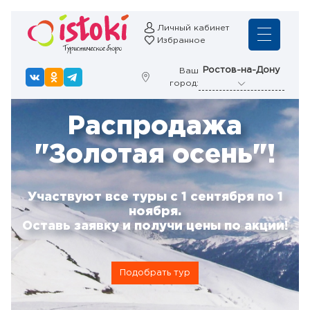
Личный кабинет
Избранное
Ростов-на-Дону
Ваш
город:
Распродажа
"Золотая осень"!
Участвуют все туры с 1 сентября по 1
ноября.
Оставь заявку и получи цены по акции!
Подобрать тур