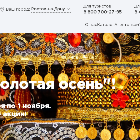
Для туристов
Дл
Ростов-на-Дону
Ваш город:
8 800 700-27-95
8 
О нас
Каталог
Агентствам
олотая осень"!
я по 1 ноября.
 акции!