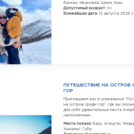
Баскал,
Ивановка,
Шеки,
Киш
Допустимый возраст:
0+
Ближайшая дата:
13 августа 2026
Е
ПУТЕШЕСТВИЕ НА ОСТРОВ 
ГОР
Приглашаем вас в уникальное "Пу
на остров среди гор", где вы смож
для себя удивительные места Азер
наполненные...
Места показа:
Баку,
Атешгях,
Янард
Хыналыг,
Губа