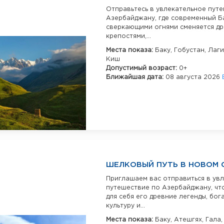
Отправьтесь в увлекательное пут
Азербайджану, где современный Ба
сверкающими огнями сменяется д
крепостями,...
Места показа:
Баку,
Гобустан,
Лаги
Киш
Допустимый возраст:
0+
Ближайшая дата:
08 августа 2026
ШЕЛКОВЫЙ ПУТЬ В НОВОМ 
Приглашаем вас отправиться в ув
путешествие по Азербайджану, чт
для себя его древние легенды, бог
культуру и...
Места показа:
Баку,
Атешгях,
Гала