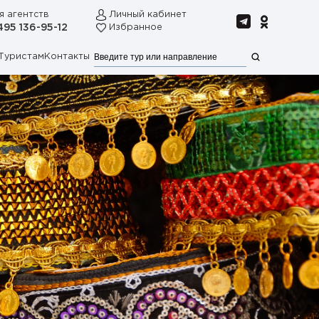
я агентств
Личный кабинет
495 136-95-12
Избранное
Туристам
Контакты