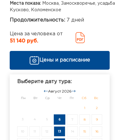
Места показа:
Москва, Замоскворечье, усадьба
Кусково, Коломенское
Продолжительность:
7 дней
Цена за человека от
51 140 руб.
Цены и расписание
Выберите дату тура:
Август 2026
Пн
Вт
Ср
Чт
Пт
Сб
Вс
1
2
3
4
5
6
7
8
9
10
11
12
13
14
15
16