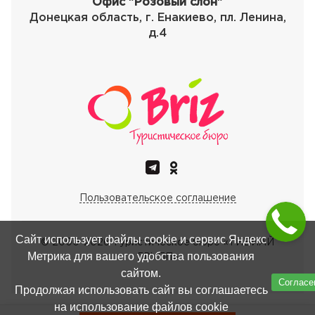
Офис "Розовый слон"
Донецкая область, г. Енакиево, пл. Ленина,
д.4
Пользовательское соглашение
Сайт использует файлы cookie и сервис Яндекс
© 2000-
2026
Туристическое бюро «ТИБИАЙ
Метрика для вашего удобства пользования
ГРУПП»
сайтом.
Согласе
Продолжая использовать сайт вы соглашаетесь
на использование файлов cookie