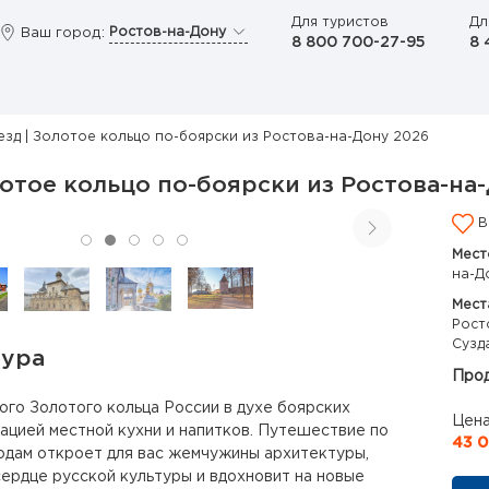
Для туристов
Дл
Ростов-на-Дону
Ваш город:
8 800 700-27-95
8 
езд | Золотое кольцо по-боярски из Ростова-на-Дону 2026
лотое кольцо по-боярски из Ростова-на
В
Мест
на-Д
Мест
Рост
Сузд
тура
Прод
ого Золотого кольца России в духе боярских
Цена
тацией местной кухни и напитков. Путешествие по
43 0
одам откроет для вас жемчужины архитектуры,
сердце русской культуры и вдохновит на новые