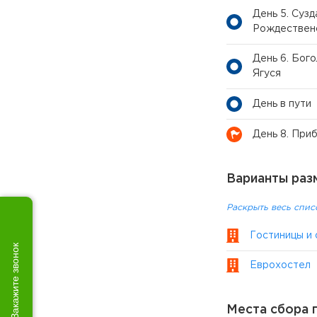
День 5. Суз
Рождественс
День 6. Бог
Ягуся
День в пути
День 8. При
Варианты раз
Раскрыть весь спис
Гостиницы и 
Закажите звонок
Еврохостел
Места сбора 