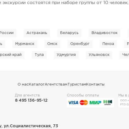
 экскурсии состоятся при наборе группы от 10 человек,
России
Астрахань
Беларусь
Владивосток
ть
Мурманск
Омск
Оренбург
Пенза
рский край
Тула
Удмуртия
Ульяновск
Че
О нас
Каталог
Агентствам
Туристам
Контакты
Для агентств
Способы оплаты
Мы в
8 495 136-95-12
у, ул.Социалистическая, 73