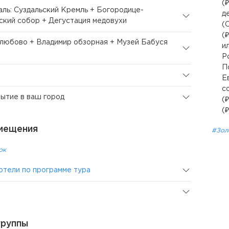
(₽
даль: Суздальский Кремль + Богородице-
д
кий собор + Дегустация медовухи
(
(₽
олюбово + Владимир обзорная + Музей Бабуся
и
Р
П
Е
с
бытие в ваш город
(
(
мещения
#Зол
ок
отели по программе тура
группы