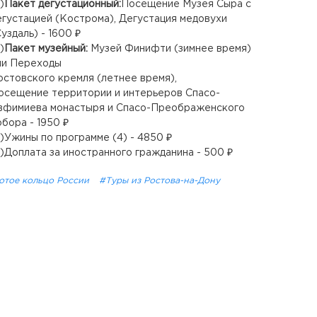
)
Пакет дегустационный:
Посещение Музея Сыра с
егустацией (Кострома), Дегустация медовухи
Суздаль) - 1600 ₽
)
Пакет музейный:
Музей Финифти (зимнее время)
ли Переходы
остовского кремля (летнее время),
осещение территории и интерьеров Спасо-
вфимиева монастыря и Спасо-Преображенского
обора - 1950 ₽
₽)Ужины по программе (4) - 4850 ₽
₽)Доплата за иностранного гражданина - 500 ₽
отое кольцо России
#Туры из Ростова-на-Дону