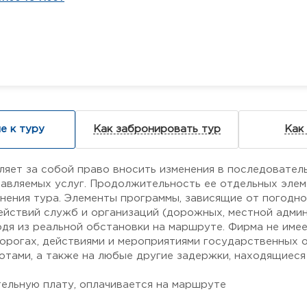
е к туру
Как забронировать тур
Как
ляет за собой право вносить изменения в последовател
авляемых услуг. Продолжительность ее отдельных элем
нения тура. Элементы программы, зависящие от погодн
ействий служб и организаций (дорожных, местной админи
одя из реальной обстановки на маршруте. Фирма не име
дорогах, действиями и мероприятиями государственных о
тами, а также на любые другие задержки, находящиеся
тельную плату, оплачивается на маршруте