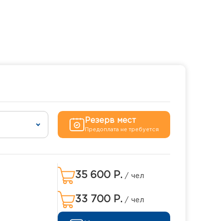
Резерв мест
Предоплата не требуется
35 600 Р.
/ чел
33 700 Р.
/ чел