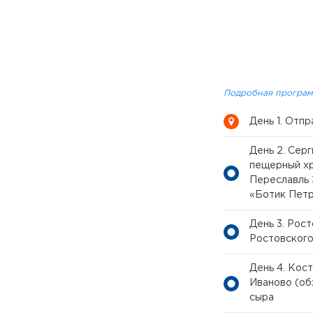
Подробная програм
День 1. Отп
День 2. Сер
пещерный хр
Переславль 
«Ботик Петр
День 3. Рос
Ростовского
День 4. Кос
Иваново (об
сыра