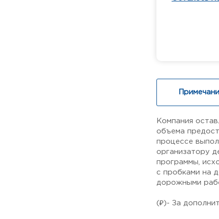
Примечани
Компания остав
объема предост
процессе выпол
организатору д
программы, исх
с пробками на 
дорожными рабо
(₽)- За дополни