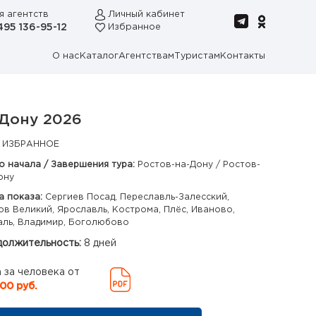
я агентств
Личный кабинет
495 136-95-12
Избранное
О нас
Каталог
Агентствам
Туристам
Контакты
-Дону 2026
 ИЗБРАННОЕ
о начала / Завершения тура:
Ростов-на-Дону / Ростов-
ону
а показа:
Сергиев Посад, Переславль-Залесский,
ов Великий, Ярославль, Кострома, Плёс, Иваново,
аль, Владимир, Боголюбово
олжительность:
8 дней
 за человека от
00 руб.