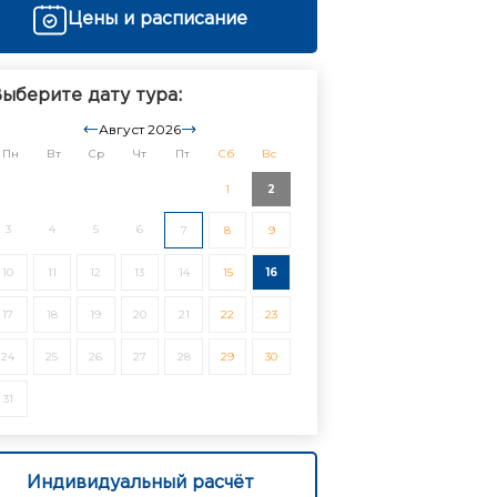
Цены и расписание
ыберите дату тура:
Август 2026
Пн
Вт
Ср
Чт
Пт
Сб
Вс
1
2
3
4
5
6
7
8
9
10
11
12
13
14
15
16
17
18
19
20
21
22
23
24
25
26
27
28
29
30
31
Индивидуальный расчёт