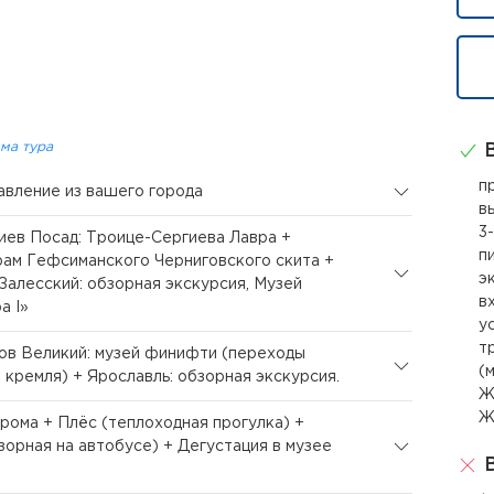
ма тура
В
п
равление из вашего города
в
3
гиев Посад: Троице-Сергиева Лавра +
п
ам Гефсиманского Черниговского скита +
э
Залесский: обзорная экскурсия, Музей
в
а I»
ус
т
тов Великий: музей финифти (переходы
(
 кремля) + Ярославль: обзорная экскурсия.
Ж
Ж
трома + Плёс (теплоходная прогулка) +
зорная на автобусе) + Дегустация в музее
В